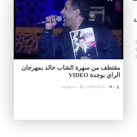
ة
مقتطف من سهرة الشاب خالد بمهرجان
الراي بوجدة VIDEO
oujda.tv
/
21/08/2015
/
0