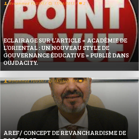
Mohammed YOUSFI
/
17/06/2013
/
2
ECLAIRAGE SUR L’ARTICLE « ACADÉMIE DE
L’ORIENTAL : UN NOUVEAU STYLE DE
GOUVERNANCE ÉDUCATIVE » PUBLIÉ DANS
OUJDACITY.
Mohammed YOUSFI
/
15/05/2010
/
2
AREF/ CONCEPT DE REVANCHARDISME DE