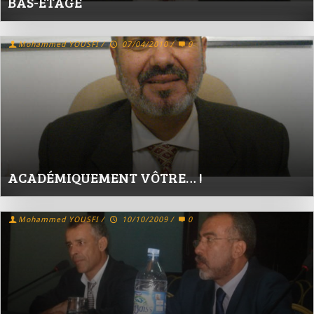
BAS-ÉTAGE
Mohammed YOUSFI
/
07/04/2010
/
0
ACADÉMIQUEMENT VÔTRE… !
Mohammed YOUSFI
/
10/10/2009
/
0