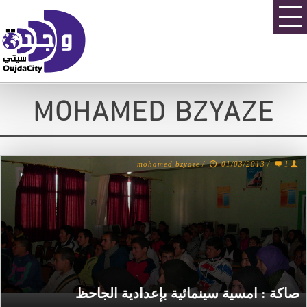
MOHAMED BZYAZE
mohamed bzyaze
/
01/03/2013
/
1
صاكة : امسية سينمائية بإعدادية الجاحظ