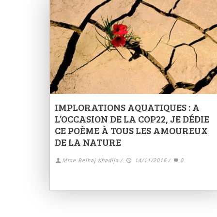
IMPLORATIONS AQUATIQUES : A
L’OCCASION DE LA COP22, JE DÉDIE
CE POÈME À TOUS LES AMOUREUX
DE LA NATURE
Mme Belhaj Khadija
/
14/11/2016
/
0