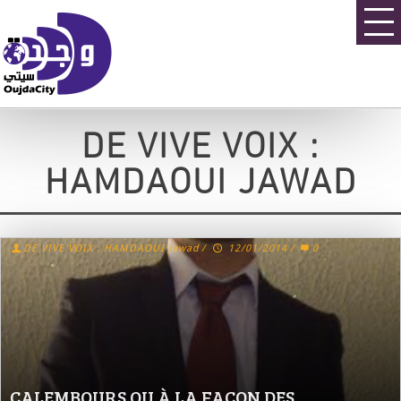
DE VIVE VOIX :
HAMDAOUI JAWAD
DE VIVE VOIX : HAMDAOUI Jawad
/
12/01/2014
/
0
CALEMBOURS OU À LA FAÇON DES