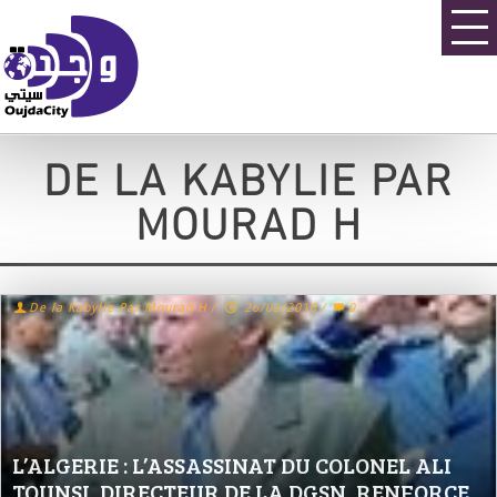
DE LA KABYLIE PAR
MOURAD H
De la Kabylie Par Mourad H
/
26/02/2010
/
0
L’ALGERIE : L’ASSASSINAT DU COLONEL ALI
TOUNSI, DIRECTEUR DE LA DGSN, RENFORCE