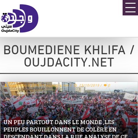
BOUMEDIENE KHLIFA /
OUJDACITY.NET
boumediene khlifa / oujdacity.net
/
23/10/2019
/
0
UN PEU PARTOUT DANS LE MONDE ,LES
PEUPLES BOUILLONNENT DE COLÈRE EN
DESCENDANT DANS LA RUE.ANALYSE DE CE