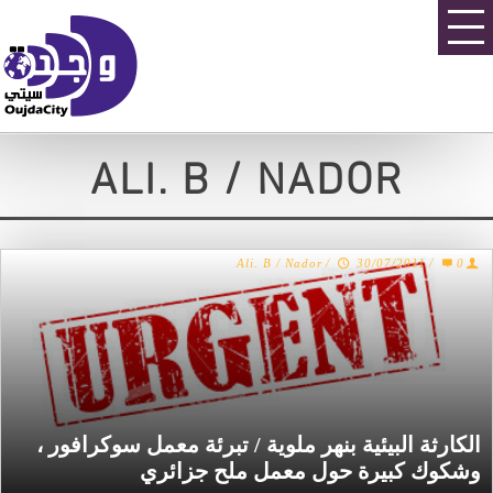
ALI. B / NADOR
Ali. B / Nador
/
30/07/2011
/
0
الكارثة البيئية بنهر ملوية / تبرئة معمل سوكرافور ،
وشكوك كبيرة حول معمل ملح جزائري