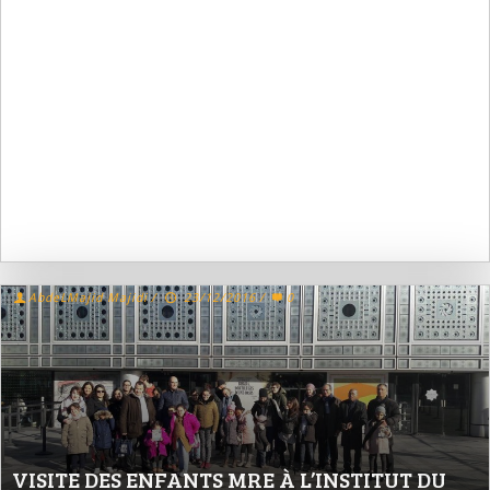
AbdeLMajid Majidi
/
23/12/2016
/
0
VISITE DES ENFANTS MRE À L’INSTITUT DU