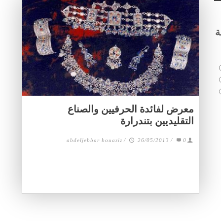
ة
معرض لفائدة الحرفيين والصناع
التقليديين بتندرارة
abdeljebbar bouaziz
/
26/05/2013
/
0