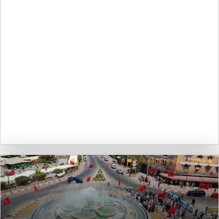
●وكالات
/
19/06/2016
/
0