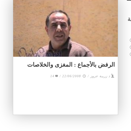
ة
الرفض بالأجماع : المغزى والخلاصات
14
/
22/06/2008
/
ّّذ زريبة عزوز