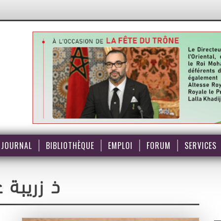
JOURNAL
BIBLIOTHÈQUE
EMPLOI
FORUM
SERVICES
ذ زريبة عز