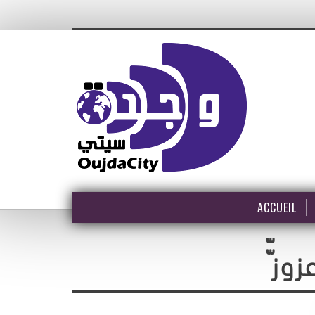
ACCUEIL
ّّوز