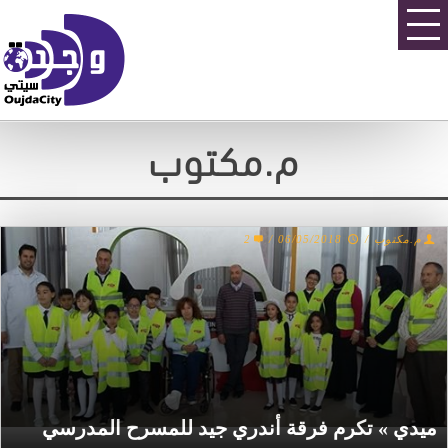
م.مكتوب
2
/
06/05/2018
/
م.مكتوب
ميدي » تكرم فرقة أندري جيد للمسرح المدرسي