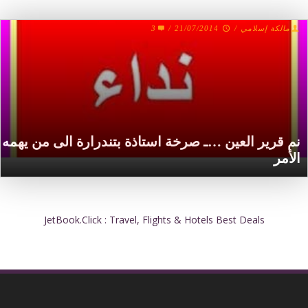
3
/
21/07/2014
/
مالكة إسلامي
نم قرير العين …ـ صرخة استاذة بتندرارة الى من يهمه
الأمر
JetBook.Click : Travel, Flights & Hotels Best Deals