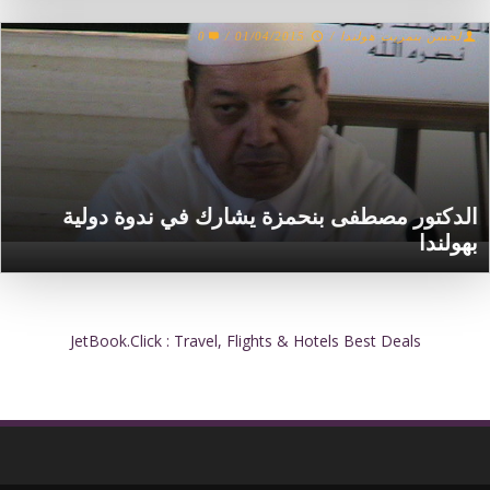
لحسن بنمريت هولندا
/
01/04/2015
/
0
الدكتور مصطفى بنحمزة يشارك في ندوة دولية
بهولندا
JetBook.Click : Travel, Flights & Hotels Best Deals