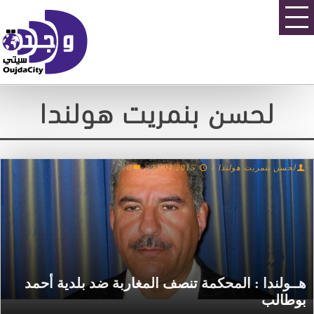
لحسن بنمريت هولندا
لحسن بنمريت هولندا
/
22/04/2015
/
0
هــولندا : المحكمة تنصف المغاربة ضد بلدية أحمد
بوطالب