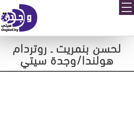
لحسن بنمريت ـ روتردام
هولندا/وجدة سيتي