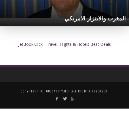
المغرب والابتزاز الامريكي
JetBook.Click : Travel, Flights & Hotels Best Deals
COPYRIGHT ©, OUJDACITY.NET ALL RIGHTS RESERVED.