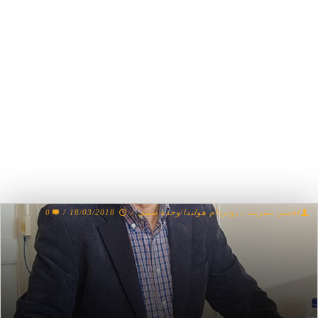
لحسن بنمريت ـ روتردام هولندا/وجدة سيتي
/
18/03/2018
/
0