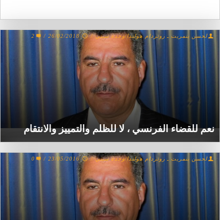
لحسن بنمريت ـ روتردام هولندا/وجدة سيتي
/
26/02/2018
/
2
نعم للقضاء الفرنسي ، لا للظلم والتمييز والانتقام
لحسن بنمريت ـ روتردام هولندا/وجدة سيتي
/
23/05/2016
/
0