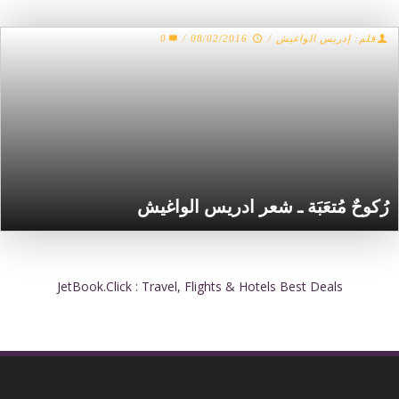
0
/
08/02/2016
/
قلم: إدريس الواغيش
رُكوحٌ مُتعَبَة ـ شعر ادريس الواغيش
JetBook.Click : Travel, Flights & Hotels Best Deals