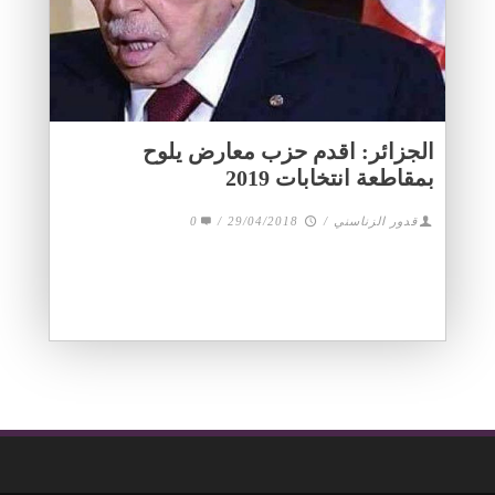
الجزائر: اقدم حزب معارض يلوح
بمقاطعة انتخابات 2019
قدور الزناسني
/
29/04/2018
/
0