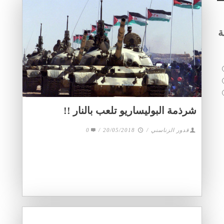
ة
شرذمة البوليساريو تلعب بالنار !!
قدور الزناسني
/
20/05/2018
/
0