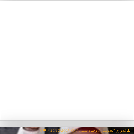
قدوري الحوسين / وجدة سيتي
/
20/12/2007
/
0