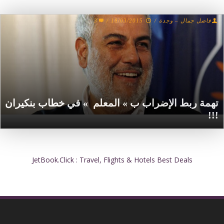
3
/
18/03/2015
/
فاضل جمال – وجدة
تهمة ربط الإضراب ب » المعلم » في خطاب بنكيران
!!!‎
JetBook.Click : Travel, Flights & Hotels Best Deals