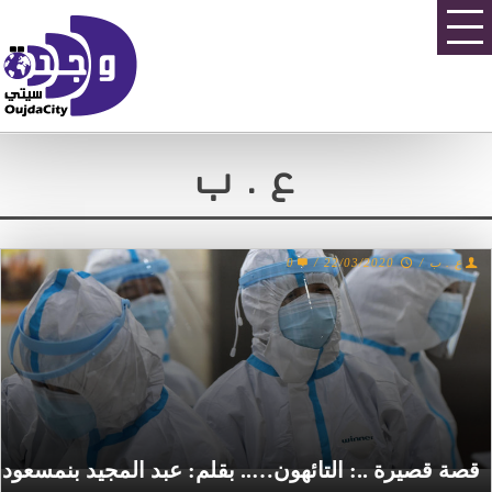
ع . ب
0
/
22/03/2020
/
ع . ب
قصة قصيرة ..: التائهون….. بقلم: عبد المجيد بنمسعود