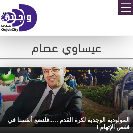
عيساوي عصام
0
/
09/03/2019
/
عيساوي عصام
المولودية الوجدية لكرة القدم …..فلنضع أنفسنا في
قفص الإتهام !