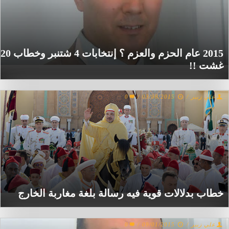
2015 عام الحزم والعزم ؟ إنتخابات 4 شتنبر وخطاب 20
غشت !!
علي زبير
/
03/08/2015
/
0
خطاب بدلالات قوية فيه رسالة بلغة مغاربة الخارج
علي زبير
/
09/01/2015
/
0