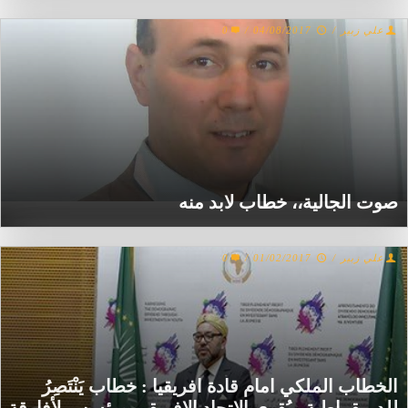
علي زبير
/
04/08/2017
/
0
صوت الجالية،، خطاب لابد منه
علي زبير
/
01/02/2017
/
0
الخطاب الملكي امام قادة افريقيا : خطاب يَنْتَصِرُ