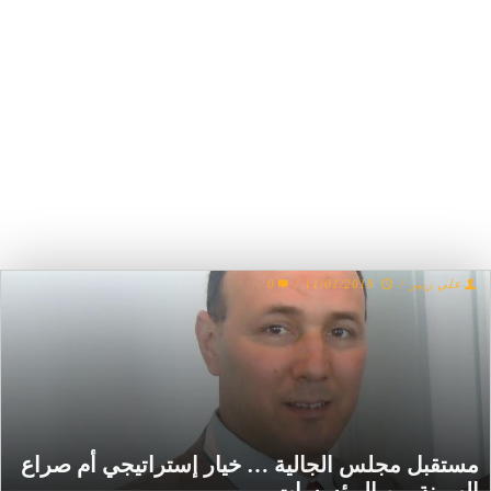
علي زبير
/
11/01/2018
/
0
​​مستقبل مجلس الجالية … خيار إستراتيجي أم صراع