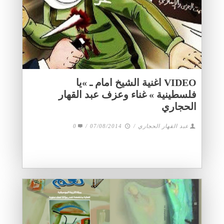
VIDEO اغنية الشيخ امام ـ »يا
فلسطينية » غناء وعزف عبد القهار
الحجاري
عبد القهار الحجاري
/
07/08/2014
/
0