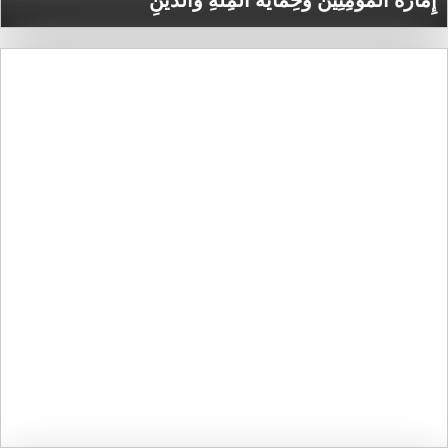
إِمَارَةُ المُؤْمِنِينَ وَحِمَايَةُ الْمِلَّةِ وَالدِّينِ