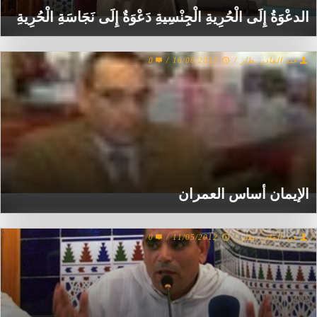
الدعْوَةُ إِلَى الْحُرِيةِ الْجِنْسِيةِ دَعْوَةٌ إِلَى نَجَاسَةِ الْحُرِيةِ
عبد القادر بطار
/
16/06/2012
/
0
الإيمان أساس العمران
عبد القادر بطار
/
11/05/2012
/
0