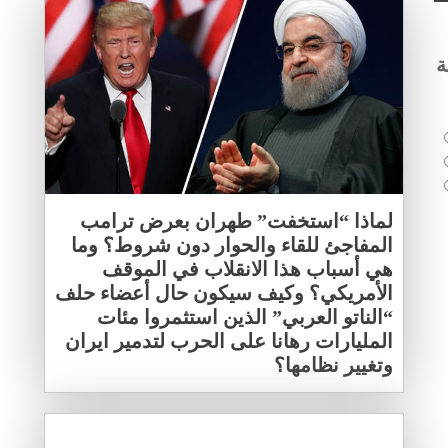
ة
لماذا “استخفت” طهران بعرض ترامب
المفاجئ للقاء والحوار دون شروط؟ وما
هي أسباب هذا الانقلاب في الموقف
الأمريكي؟ وكيف سيكون حال أعضاء حلف
“الناتو العربي” الذين استثمروا مئات
المليارات رهانا على الحرب لتدمير ايران
وتغيير نظامها؟
عبد الباري عطوان
/
31/07/2018
/
0