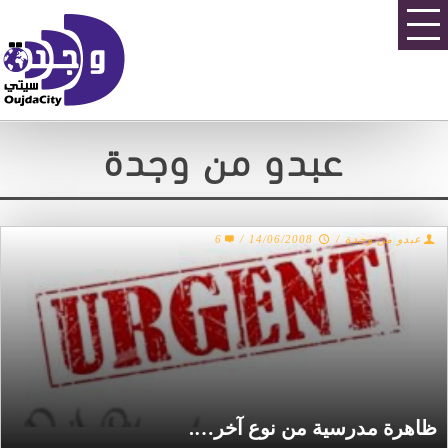
عبدو من وجدة
6
/
14/06/2008
/
عبدو من وجدة
ظاهرة مدرسية من نوع آخر….