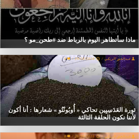
ماذا سأتظاهر اليوم بالرباط ضد #طحن_مو ؟
عبدالحق الريكي
/
29/10/2016
/
0
ثورة العَدَسِيِين تحاكي « أُوبُونْتُو » شعارها : أنا أكون
لأننا نكون الحلقة الثالثة
عبدالحق الريكي
/
26/10/2016
/
0