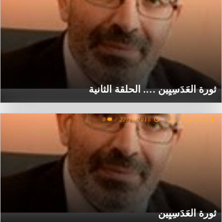
ثورة العَدَسِيِين …. الحلقة الثانية
عبدالحق الريكي
/
22/10/2016
/
0
ثورة العَدَسِيِين