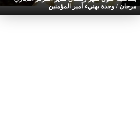
مرجان / وجدة يهنيء أمير المؤمنين