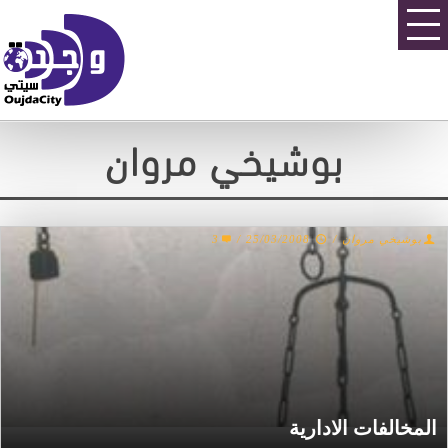
بوشيخي مروان
بوشيخي مروان
/
25/03/2008
/
3
المخالفات الادارية