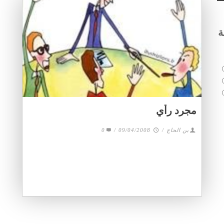
ة
مجرد رأي
0
/
09/04/2008
/
بن الحاج