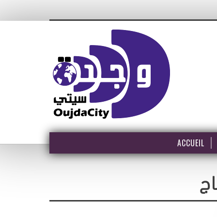
ACCUEIL
اج