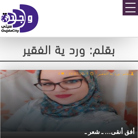
بقلم: ورد ية الفقير
0
/
04/07/2019
/
بقلم: ورد ية الفقير
أفق أنقى… ـ شعر ـ