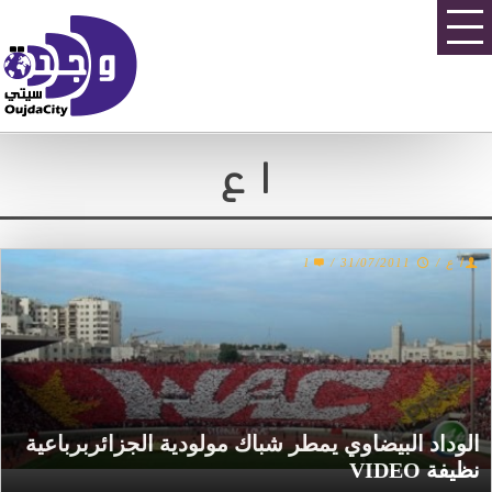
ا ع
1
/
31/07/2011
/
ا ع
الوداد البيضاوي يمطر شباك مولودية الجزائربرباعية
نظيفة VIDEO