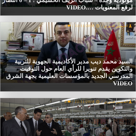
مولودية وجدة – شباب الريف الحسيمي : 1 – 0 انتصار
لرفع المعنويات ….VIDEO
الحسين قدوري
/
11/11/2018
/
0
السيد محمد ديب مدير الأكاديمية الجهوية للتربية
والتكوين يقدم تنويرا للرأي العام حول التوقيت
المدرسي الجديد بالمؤسسات العليمية بجهة الشرق
VIDEO
الحسين قدوري
/
11/11/2018
/
0