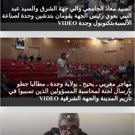
السيد معاذ الجامعي والي جهة الشرق والسيد عبد
النبي بعوي رئيس الجهة يقومان بتدشين وحدة لصناعة
الألسبةبتكنوبول وجدة VIDEO
الحسين قدوري
/
12/08/2018
/
1
مهاجر مغربي ـ يحيح ـ بولاية وجدة ، مطالبا جطو
بارسال لجنة لمحاسبة المسؤولين الذين تسببوا في
تأزيم المدينة والجهة الشرقية VIDEO
الحسين قدوري
/
23/06/2016
/
0