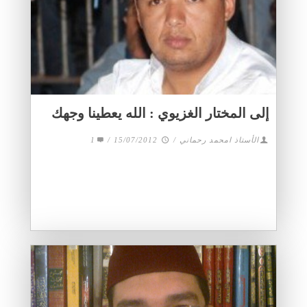
إلى المختار الغزيوي : الله يعطينا وجهك
الأستاذ امحمد رحماني
/
15/07/2012
/
1