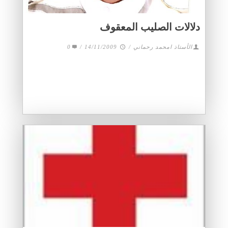
دلالات الصليب المعقوف
الأستاذ امحمد رحماني
/
14/11/2009
/
0