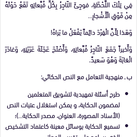
فِي تِلْكَ اللَّحْظَةِ، فوجِئَ التّاجِرُ بِكُلِّ قُبَّعاتِهِ تَقَعُ حَوْلَهُ
مِنْ فَوْقِ الْأَشْجارِ…
وَهَذا لِأَنَّ الْقِرْدَ دائِماً يَفْعَلُ ما يَراهُ!
وَأَخيراً جَمَعَ التّاجِرُ قُبَّعاتِهِ، وَأَصْلَحَ عَجَلَةَ عَرَبَتِهِ، وَغادَرَ
الْغابَةَ وَهُوَ سَعيدٌ.
ب ـ منهجية التعامل مع النص الحكائي:
طرح أسئلة تمهيدية لتشويق المتعلمين
لمضمون الحكاية، و يمكن استغلال عتبات النص
(الأسناد المصورة، العنوان، مصدر الحكاية…)؛
تسميع الحكاية بوسائل معينة كاعتماد التشخيص
الذي يساعد على تقريب المعاني