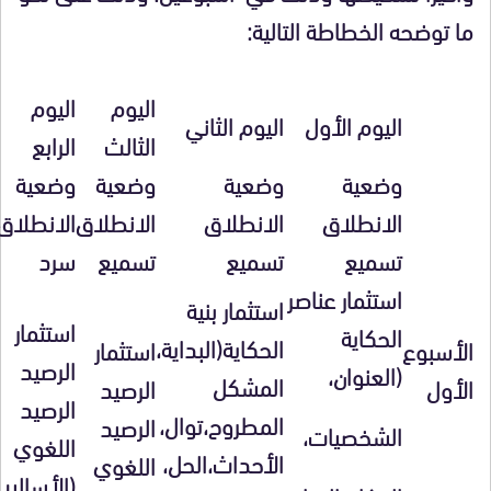
ما توضحه الخطاطة التالية:
اليوم
اليوم
اليوم الأول
اليوم الثاني
الثالث
الرابع
وضعية
وضعية
وضعية
وضعية
الانطلاق
الانطلاق
الانطلاق
الانطلاق
تسميع
تسميع
تسميع
سرد
استثمار عناصر
استثمار بنية
استثمار
الحكاية
الحكاية(البداية،
الأسبوع
استثمار
الرصيد
(العنوان،
المشكل
الأول
الرصيد
الرصيد
المطروح،توال،
الرصيد
الشخصيات،
اللغوي
الأحداث،الحل،
اللغوي
(الأسالي