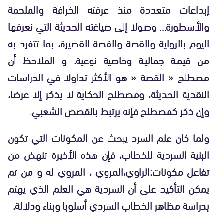
إبداعات متعددة منذ عرفته الخرافة والملحمة
والأسطورة… وصـولا إلى صياغته الحديثة التي نعرفها
اليوم بالرواية والقصة والقصة القصيرة، بما تتفرد به
من قيمـة جماليـة وخاصية نوعية. و الملاحظ أن
مصطلح « القصة « هو الأكثر تداولا في الدراسات
النقدية الحديثة، ومصطلح الحكاية لا يذكر إلا عرضا،
وإن ذكر كمصطلح فإنه يرتبط بالقصص الشعبي.
ولما كان علم السرد يبحث عن المكونات التي تكون
البنية السردية للخطاب، فإن هذه الأخيرة تنهض من
تفاعل مكونات:الراوي،المروي ، المروي له و من تم
يمكن التأكيد على أن السردية هي العلم الذي يهتم
بدراسة مظاهر الخطاب السردي أسلوبا وبناء ودلالة.