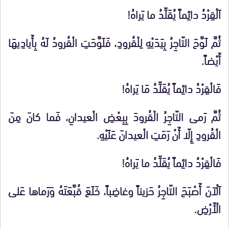
اَلْقِرْدُ دائِماً يُقَلِّدُ ما يَراهُ!
ثُمَّ لَوَّحَ التّاجِرُ بِيَدَيْهِ لِلْقُرودِ، فَلَوَّحَتِ الْقُرودُ لَهُ بِأَيادِيهَا
أَيْضاً.
فَالْقِرْدُ دائِماً يُقَلِّدُ مَا يَراهُ!
ثُمَّ رَمى التّاجِرُ الْقُرودَ بِبِعْضِ الْعيدانِ، فَما كانَ مِنَ
الْقُرودِ إِلّا أَنْ رَمَتِ الْعيدانَ عَلَيْهِ.
فَالْقِرْدُ دائِماً يُقَلِّدُ ما يَراهُ!
اَلْآنَ أَصْبَحَ التّاجِرُ حَزيناً وغاضِباً، خَلَعَ قُبَّعَتَهُ وَرَماها عَلى
الْأَرْضِ.