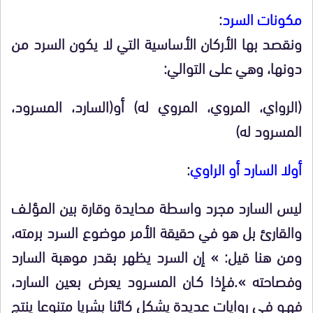
مكونات السرد
:
ونقصد بها الأركان الأساسية التي لا يكون السرد من
دونها، وهي على التوالي:
(الرواي، المروي، المروي له) أو(السارد، المسرود،
المسرود له)
أولا السارد أو الراوي
:
ليس السارد مجرد واسطة محايدة وقارة بين المؤلـف
والقارئ بل هو في حقيقة الأمر موضوع السرد برمته،
ومن هنا قيل: » إن السرد يظهر بقدر موهبة السارد
وفصاحته ».فـإذا كـان المسـرود يعرض بعين السارد،
فهـو فـي روايات عديدة يشكل كائنا بشريا متنوعا ينتج