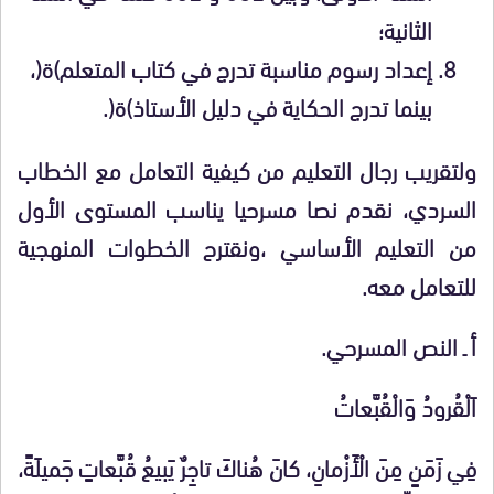
الثانية؛
إعداد رسوم مناسبة تدرج في كتاب المتعلم)ة(،
بينما تدرج الحكاية في دليل الأستاذ)ة(.
ولتقريب رجال التعليم من كيفية التعامل مع الخطاب
السردي، نقدم نصا مسرحيا يناسب المستوى الأول
من التعليم الأساسي ،ونقترح الخطوات المنهجية
للتعامل معه.
أ ـ النص المسرحي.
اَلْقُرودُ وَالْقُبَّعاتُ
فِي زَمَنٍ مِنَ الْأَزْمانِ، كانَ هُناكَ تاجِرٌ يَبيعُ قُبَّعاتٍ جَميلَةً،