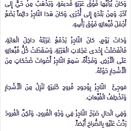
وَكانَ يُرَتِّبُها فَوْقَ عَرَبَةٍ قَديمَةٍ، وَيَذْهَبُ مِنْ حَيٍّ إِلى
آخَرَ، وَمِنْ بَلْدَةٍ إِلى أُخْرَى. وَكانَ هَذا التّاجِرُ دائِماً يَضَعُ
أَجْمَلَ قُبَّعاتِهِ فَوْقَ رَأْسِهِ.
وَذاتَ يَوْمٍ، كانَ التّاجِرُ يَدْفَعُ عَرَبَتَهُ داخِلَ الْغابَةِ،
فَانْفَصَلَتْ إِحْدى عَجَلاتِ الْعَرَبَةِ، وَسَقَطَتْ كُلُّ قُبَّعاتِهِ
عَلَى الْأَرْضِ. وَفَجْأَةً، سَمِعَ التّاجِرُ أَصْواتَ ضَحْكاتٍ مِنَ
الْأَشْجارِ حَوْلَهُ.
فوجِئَ التّاجِرُ بِوُجودِ قُرودٍ كَثيرَةٍ تَنْزِلُ مِنَ الْأَشْجارِ
وَتَخْطِفُ الْقُبَّعاتِ.
وَفِي الْحالِ صَرَخَ التّاجِرُ فِي وَجْهِ الْقُرودِ، وَلَكِنَّ الْقُرودَ
رَدَّتْ عَلَيْهِ بِالصُّراخِ أَيْضاً.