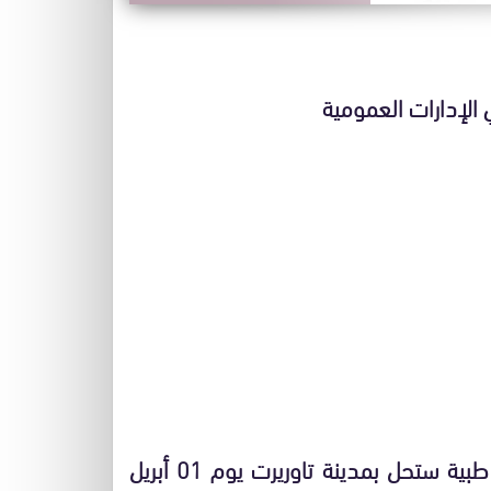
الإدارات العمومية
التعاضدية العامة MGPAP بإقليم تاوريرت أن قافلة طبية ستحل بمدينة تاوريرت يوم 01 أبريل