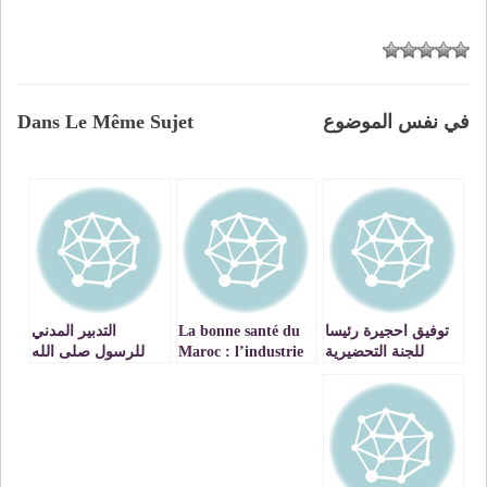
في نفس الموضوع
Dans Le Même Sujet
توفيق احجيرة رئيسا
La bonne santé du
التدبير المدني
للجنة التحضيرية
Maroc : l’industrie
للرسول صلى الله
لمؤتمر حزب
Renault ouvre un
عليه وسلم بمناسبة
الإستقلال المقبل
site à Tanger
ذكرى مولد النبيوي /
للدكتور مصطفى
بنحمزة VIDEO