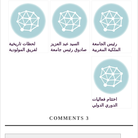
رئيس الجامعة
السيد عبد العزيز
لحظات تاريخية
الملكية المغربية
صادوق رئيس جامعة
لفريق المولودية
للريكبي في
محمد الأول بوجدة
الوجدية للريكبي
استضافة وجدة
يستقبل اللحاق
خلال فوزه بالكاس
سيتي.VIDEOS
الدولي » ريديج
VIDEO
« VIDEO
اختتام فعاليات
الدوري الدولي
للتكواندو على
إيقاعات النجاح
COMMENTS
3