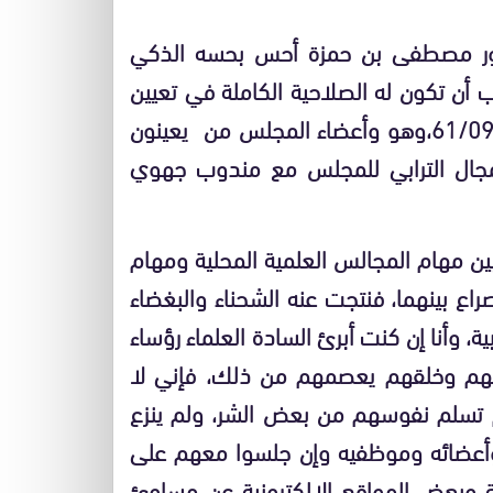
دكتور مصطفى بن حمزة أحس بحسه الذكي
أن تكون له الصلاحية الكاملة في تعيين
الأئمة والخطباء، ولذلك فهو لا يعمل بالمذكرة 61/09،وهو وأعضاء المجلس من يعينون
المجال الترابي للمجلس مع مندوب جهوي
 بين مهام المجالس العلمية المحلية ومهام
اع بينهما، فنتجت عنه الشحناء والبغضاء
وأنا إن كنت أبرئ السادة العلماء رؤساء
مهم وخلقهم يعصمهم من ذلك، فإني لا
لم تسلم نفوسهم من بعض الشر، ولم ينزع
 وأعضائه وموظفيه وإن جلسوا معهم على
ية وبعض المواقع الإلكترونية عن مساوئ