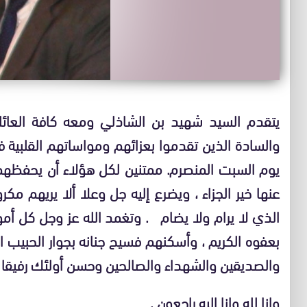
يتقدم السيد
شهيد بن الشاذلي
ومعه كافة العائل
والسادة الذين تقد
موا بعزائهم ومواساتهم القلبية
ف
يوم السبت المنصرم. ممتنين لكل هؤلاء أن يحفظهم 
عنها خير الجزاء ، ويضرع إليه جل وعلا ألا يريهم 
الذي لا يرام ولا يضام
.
وتغمد الله عز وجل كل أم
بعفوه الكريم ، وأسكنهم فسيح جنانه بجوار الحبيب 
والصديقين والشهداء والصالحين وحسن أولئك رفيقا .
وإنا لله وإنا إليه راجعون
.