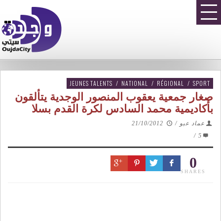
JEUNES TALENTS
/
NATIONAL
/
RÉGIONAL
/
SPORT
صغار جمعية يعقوب المنصور الوجدية يتألقون
بأكاديمية محمد السادس لكرة القدم بسلا
عماد عبو
/
21/10/2012
/
5
0
SHARES