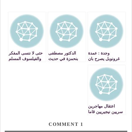
وجدة : عمدة
الدكتور مصطفى
حتى لا ننسى المفكر
غرونوبل يصرح بان
بنحمزة في حديث
والفيلسوف المسلم
الحكم الذاتي في
عن السلوكات
روجي جارودي
اطار الجهوية
الأخلاقية للطبيب من
VIDEOS
الموسعة هوالحل
المنظور الاسلامي
الأنجع لقضية
VIDEO
الصحراء
اعتقال مهاجرين
سريين نيجيريين قاما
بسرقة سيارة وتهديد
مالكها
COMMENT
1