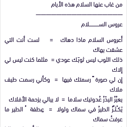
من غاب عنها السلام هذه الأيام
—————————————————
عروس الســـــــــــــــــلام
أعروس السلام ماذا دهاك = لست أنت التي
عشقت بهاك
ذلك الثوب ليس ثوبَـك عودي = مثلما كنت ليس لي
إلاك
إن لي صورة ً رسمتك فيها = وكأني رسمت طيف
ملاك
يعبُرُ البدْرُ عُدوتيك سلاما = لا يبالي بزحمة الأفلاك
يَكـْـثــُرُ الطيرُ في سماك ولولا = عِطفة ُ الطير ما
عرفتُ سماك