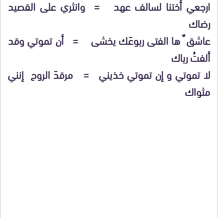
ارجعي أختنا لسالف عهد = وانثري على القصيد
رضاك
عاشق ٌ ها الفتى ربوعَك يخشى = أن تموتي وقد
ألفتُ رباك
لا تموتي و إن تموتي خذيني = مرقدَ الروح إنني
مثواك