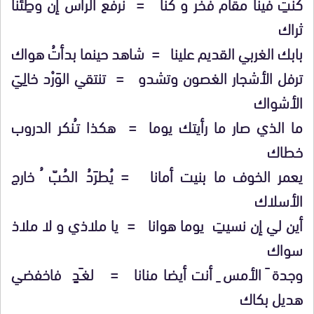
كنتِ فينا مقام فخر و كنا = نرفع الرأس إن وطِئنا
ثراك
بابك الغربي القديم علينا = شاهد حينما بدأتُ هواك
ترفل الأشجار الغصون وتشدو = تنتقي الوَرْد خالِيَ
الأشواك
ما الذي صار ما رأيتك يوما = هكذا تـُنكر الدروب
خطاك
يعمر الخوف ما بنيت أمانا = يُطرَدُ الحُبّ ُ خارج
الأسلاك
أين لي إن نسيتِ يوما هوانا = يا ملاذي و لا ملاذ
سواك
وجدة َ الأمس ِ أنت أيضا منانا = لغـَدٍ فاخفضي
هديل بكاك