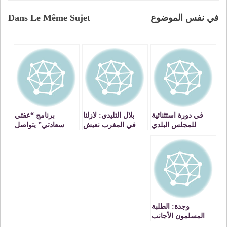
في نفس الموضوع
Dans Le Même Sujet
في دورة استثنائية
بلال التليدي: لازلنا
برنامج “عفتي
للمجلس البلدي
في المغرب نعيش
سعادتي” يتواصل
لوجدة، العدالة
مرحلة ما قبل
معطلبة معهد البعث
والتنمية يحمل
الديموقراطية
الإسلامي بوجدة
مسؤولية الجريمة
لتجار الخمر
وجدة: الطلبة
المسلمون الأجانب
يحتفلون بعيد