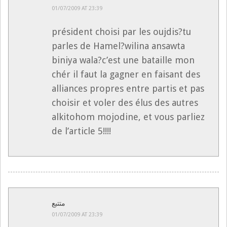
01/07/2009 AT 23:39
président choisi par les oujdis?tu
parles de Hamel?wilina ansawta
biniya wala?c’est une bataille mon
chér il faut la gagner en faisant des
alliances propres entre partis et pas
choisir et voler des élus des autres
alkitohom mojodine, et vous parliez
de l’article 5!!!!
متتبع
01/07/2009 AT 23:39