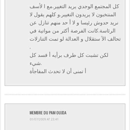
كل المجتمع الوجدي يريد التغيير.مع ا لأسف
المنتخبون لا يريدون التغيير.و كلهم يقول لا
نريد حدوش رئيسا و لا أ حد منهم تنازل عن
الرئاسة.كانت الفرصة أكثر من مواتية في
تحالف الآ ستقلال و العدالة لو تمت التنازلات
.
لكن تشبت كل طرف برأيه أ فسد كل
شيء.
أ تمنى أن لا تحدث المفاجأة
MEMBRE DU PAM OUJDA
01/07/2009 AT 23:41