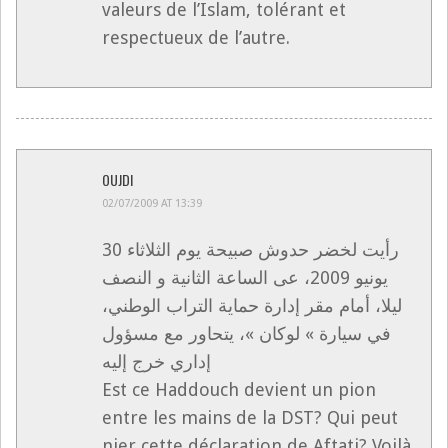
valeurs de l’Islam, tolérant et
respectueux de l’autre.
OUJDI
02/07/2009 AT 13:39
رأيت لخضر حدوش صبيحة يوم الثلاثاء 30
يونيو 2009، عى الساعة الثانية و النصف
ليلا، أمام مقر إدارة حماية التراب الوطني،
في سيارة » لوكان »، يتحاور مع مسؤول
إداري خرج إليه
Est ce Haddouch devient un pion
entre les mains de la DST? Qui peut
nier cette déclaration de Aftati? Voilà