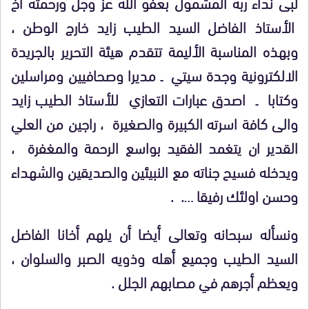
لبى نداء ربه المشمول بعفو الله عز وجل ورحمته أخ
الأستاذ الفاضل السيد الطيب زايد خارج الوطن ،
وبهذه المناسبة الأليمة تتقدم هيئة التحرير بالجريدة
الالكترونية وجدة سيتي ـ مديرا وصحافيين ومراسلين
وكتابا ـ اصدق عبارات التعازي للأستاذ الطيب زايد
والى كافة اسرته الكبيرة والصغيرة ، راجين من العلي
القدير ان يتغمد الفقيد بواسع الرحمة والمغفرة ،
ويدخله فسيح جناته مع النبيئين والصديقين والشهداء
وحسن اولئك رفيقا …. .
ونسأله سبحانه وتعالى أيضا أن يلهم أخانا الفاضل
السيد الطيب وجميع أهله وذويه الصبر والسلوان ،
ويعظم أجرهم في مصابهم الجلل .