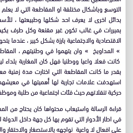
التوسع وباشكال مختلفة او المقاطعة التي لا يعلم 
بدائل اخرى لا يعرف احد شكلها وطبيعتها ، للأ
بمبررات في غالب تكون غير مقنعة وكل طرف يكيفه
الاقتصادية والاجتماعية بارزة بشكل كبير ، عندما 
» المداويخ » وان يتهموا في وطنيتهم ، المقاطع
كانت فعلا واعيا ووطنيا فهل كان المغاربة بلداء 
بقدر ما كانت المقاطعة التي اختارت مدة زمنية م
استهدفت علامات تجارية لها أهميتها في معيشه
حركية تنقلاتهم حيث فئات اجتماعية من طلبة وموظفين
قراءة الرسالة واستيعاب محتواها كان يحتاج من ا
في اطار الأدوار التي تقوم بها كل جهة داخل الدول
على افعال لا واعية نواجهه بالاستصغار والاحتقار وا