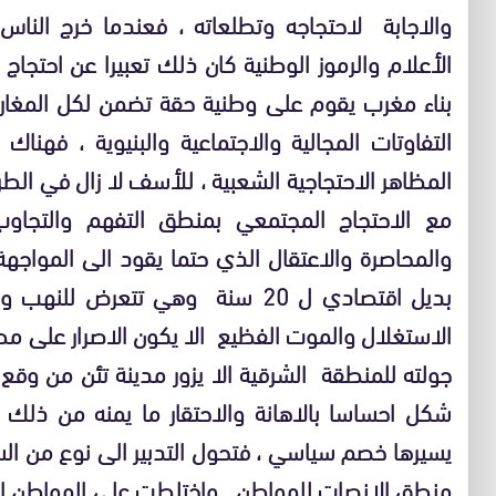
والاجابة لاحتجاجه وتطلعاته ، فعندما خرج الناس
الأعلام والرموز الوطنية كان ذلك تعبيرا عن احتج
بناء مغرب يقوم على وطنية حقة تضمن لكل المغاربة 
التفاوتات المجالية والاجتماعية والبنيوية ، فه
المظاهر الاحتجاجية الشعبية ، للأسف لا زال في ا
مع الاحتجاج المجتمعي بمنطق التفهم والتجاو
والمحاصرة والاعتقال الذي حتما يقود الى المواجه
بديل اقتصادي ل 20 سنة وهي تتعرض 
الاستغلال والموت الفظيع الا يكون الاصرار على م
جولته للمنطقة الشرقية الا يزور مدينة تئن من وقع
شكل احساسا بالاهانة والاحتقار ما يمنه من ذلك 
يسيرها خصم سياسي ، فتحول التدبير الى نوع من ال
منطق الانصات للمواطن واختلطت على المواطن الم