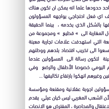
احد حدودها علما انه يمكن ان تكون هناك
سف اي فعل احتجاجي يواجهه المسؤولون
ا بالشكل الذي يخدمه ، بينما الحقيقة
يتحول المغاربة الى » قطيع » ومجموعة من
ة التي استهدفت علامات تجارية معينة
ليسعوا الى تخريب اقتصاد بلدهم ووطنهم
عينة لتكون رسالة الى المسؤولين عندما
م اليومي خصوصا الأطفال والرضع وفي
 وغيرهم انهكوا بارتفاع تكاليفها …
لمسؤولين اجوبة عقلانية ومقنعة ومؤسسة
ة لأن الشعب المغربي ليس كيان عبثي يقدم
لاعتقال والمحاصرة ، المفترض هو الانصات