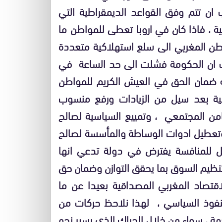
 تتم وفق القواعد الديمقراطية التي
ة ، فاذا كان في اروبا تعطى للمواطن ما
طن المغربي الى سلع استهلاكية متعددة
يف ان الحكومة فشلت الى حد الساعة في
 حوار اجتماعي ما بعد 2011 اساسه ضمان الحق في العيش الكريم للمواطن
شية بعد سيل من الزيادات ورفع منسوب
من المجتمعي ، وتمييع السياسية لصالح
ب وتعطيل ادوات الوساطة والمأسسة لصالح
للمنافسة يفترض في دولة تدعي انها
تنظيم السوق بما يحقق التوازن وضمان حق
قتصاد المغربي المصداقية بعيدا عن ما
لنفوذ السياسي ، لهذا نلاحظ حركات من
هة ، سواء من خلال الحراك الذي يسير نحو