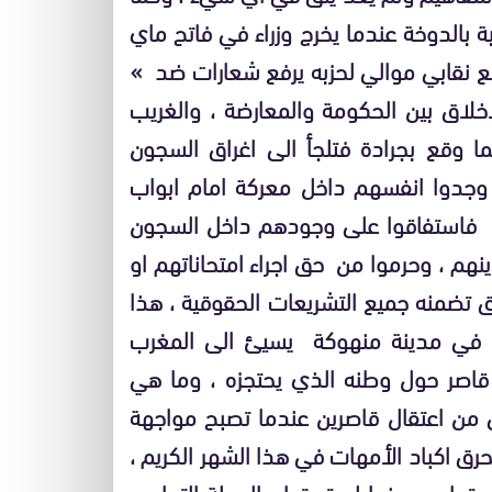
ة بالدوخة عندما يخرج وزراء في فاتح ماي
 نقابي موالي لحزبه يرفع شعارات ضد »
لاق بين الحكومة والمعارضة ، والغريب
ا وقع بجرادة فتلجأ الى اغراق السجون
وجدوا انفسهم داخل معركة امام ابواب
م فاستفاقوا على وجودهم داخل السجون
هم ، وحرموا من حق اجراء امتحاناتهم او
تضمنه جميع التشريعات الحقوقية ، هذا
م في مدينة منهوكة يسيئ الى المغرب
 قاصر حول وطنه الذي يحتجزه ، وما هي
ى من اعتقال قاصرين عندما تصبح مواجهة
رق اكباد الأمهات في هذا الشهر الكريم ،
اجتماعي حينما لم تستطع الدولة التجاوب