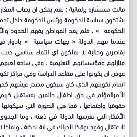
قالت مستشارة برلمانية : نعم يمكن ان يصاب المغارب
يشتكون سياسة الحكومة ورئيس الحكومة داخل تجمع
الحكومة » ، فلم يعد المواطن يفهم الحدود والأخ
عندما تتهم الدولة « جهات سياسية » بادوار فيم
بقاصرين وطلبة لا يملكون اي انتماء سياسي حيث 
منازلهم ومؤسساتهم التعليمية ، وفي ساحة لعبه
عوض ان يكونوا على مقاعد الدراسة وفي مراكز تكوين
اتمام تكوينهم الذي كان سيكون مصدر عيشهم كحق 
الأمرالمؤلم في حق اطفال حالمين بمستقبل كري
حقوقيا واجتماعيا ، فما هي الصورة التي سيكونها
الأفكار التي تغرسها الدولة في ذهنه ، وما الجدو
الاعتقال وقود يوقظ الحراك في اية لحظة ، ولماذا تح
لهذا هناك من برر المقاطعة عبر وسائل التواصل ال