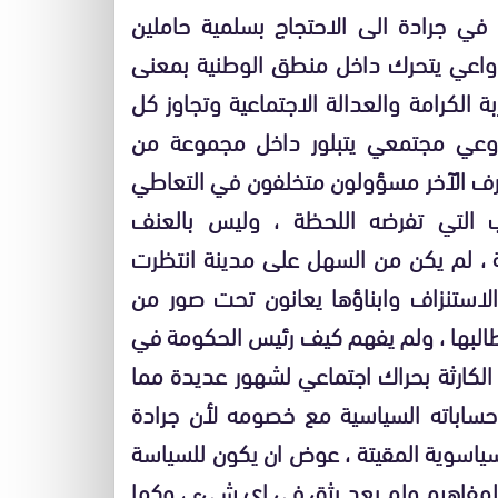
 في جرادة الى الاحتجاج بسلمية حاملين
اج واعي يتحرك داخل منطق الوطنية بمعنى
الكرامة والعدالة الاجتماعية وتجاوز كل
ناك وعي مجتمعي يتبلور داخل مجموعة من
لطرف الآخر مسؤولون متخلفون في التعاطي
ب التي تفرضه اللحظة ، وليس بالعنف
ة ، لم يكن من السهل على مدينة انتظرت
للنهب والاستنزاف وابناؤها يعانون تحت صور من
طالبها ، ولم يفهم كيف رئيس الحكومة في
 الكارثة بحراك اجتماعي لشهور عديدة مما
حساباته السياسية مع خصومه لأن جرادة
سياسوية المقيتة ، عوض ان يكون للسياسة
فاهيم ولم يعد يثق في اي شيء ، وكما