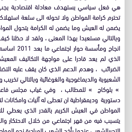
هي فعل سياسي يستهدف معادلة اقتصادية يجب ان
تحترم كرامة المواطن ولا تحوله الى سلعة استهلاكي
يضمن له العيش وما يضمن له الكرامة يتحول الموا
وبالتالي مستعبدا بهذا المعنى ، ولقد لا حظنا ك
انجاح ومأسسة
الذي لم يعد قادرا على مواجهة التكاليف المعي
الضرائب ، وهدم الدعم الذي كان يقف عليه التضا
الشعبوية والديماغوجية والغوغائية وبالتالي تخري
» بلوكاج » للمطالب ، وفي غياب مجلس فاعل 
دستورية وديمقراطية ان تعطى له آليات وامكانات ل
المواطن في العيش الكريم بالقدر الذي يعطي للا
يتسبب فيه من قهر اجتماعي من خلال الاحتكار وا
التحررالشعبي عندما يأخد الشعب المبادرة نحو المواج