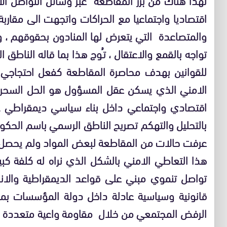
اقتصاديا واجتماعيا مع الحراكات واتجهت الى مقاربة
والمتصاعدة التي يتعرض لها المنادون بحقوقهم ، 
تواجه بالقمع والاعتقال ، تـُوج هذا بما قاله الناط
للقوانين بهدف محاصرة المقاطعة كفعل احتجاجي ب
الامني الذي يسكن عقل المسؤول هو الحل السحري
اقتصادي واجتماعي داخل بناء سياسي ديمقراطي …
بالتحليل والتهكم تصريح الناطق الرسمي باسم الحكومة
عرفت حالات من المقاطعة لبعض المواد ولم يحصل ان
هذا التعاطي الامني بالشكل الذي نراه له كلفة كب
تواصل تنموي مبني على قواعد الديمقراطية والان
قانونية وسياسية عادلة داخل دولة المؤسسات بم
الرفض المجتمعي من خلال مقاومة واعية متعددة ال