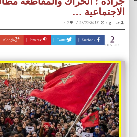
جرادة : الحراك والمقاطعة مطال
الاجتماعية …
ف - ج
/
17/05/2018
/
0
/
2
Google+
Pinterest
Twitter
Facebook
SHARES