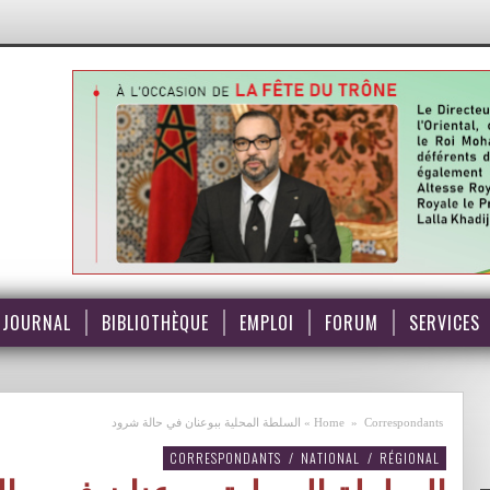
JOURNAL
BIBLIOTHÈQUE
EMPLOI
FORUM
SERVICES
Correspondants
»
Home
»
السلطة المحلية ببوعنان في حالة شرود
CORRESPONDANTS
/
NATIONAL
/
RÉGIONAL