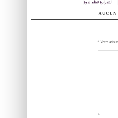
لتندرارة تنظم ندوة
علمية تحت شعار : »
من أجل حكامة جيدة
AUCUN
للأراضي السلالية »
*
Votre adress