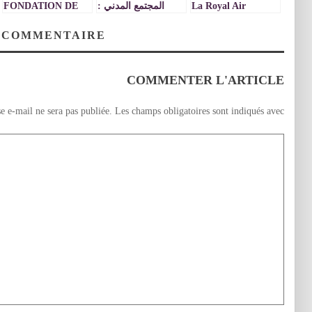
La Royal Air
المجتمع المدني :
FONDATION DE
Maroc m’a offert
بخصوص تقديم
FRANCE
un voyage
مشاريع ذات النفع
FINANCE LES
 COMMENTAIRE
cauchemardesque,
العام
PROJETS DES
JEUNES
à mes frais s’il vous
plait !
COMMENTER L'ARTICLE
e e-mail ne sera pas publiée.
Les champs obligatoires sont indiqués avec