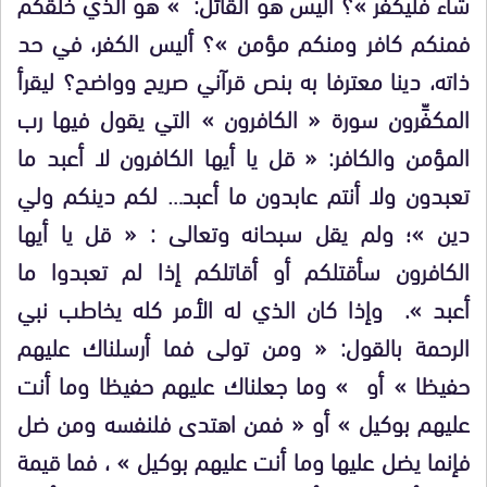
شاء فليكفر »؟ أليس هو القائل: » هو الذي خلقكم
فمنكم كافر ومنكم مؤمن »؟ أليس الكفر، في حد
ذاته، دينا معترفا به بنص قرآني صريح وواضح؟ ليقرأ
المكفِّرون سورة « الكافرون » التي يقول فيها رب
المؤمن والكافر: « قل يا أيها الكافرون لا أعبد ما
تعبدون ولا أنتم عابدون ما أعبد… لكم دينكم ولي
دين »؛ ولم يقل سبحانه وتعالى : « قل يا أيها
الكافرون سأقتلكم أو أقاتلكم إذا لم تعبدوا ما
أعبد ». وإذا كان الذي له الأمر كله يخاطب نبي
الرحمة بالقول: « ومن تولى فما أرسلناك عليهم
حفيظا » أو » وما جعلناك عليهم حفيظا وما أنت
عليهم بوكيل » أو « فمن اهتدى فلنفسه ومن ضل
فإنما يضل عليها وما أنت عليهم بوكيل » ، فما قيمة