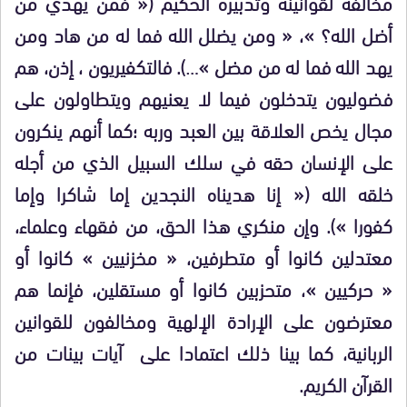
مخالفة لقوانينه وتدبيره الحكيم (« فمن يهدي من
أضل الله؟ »، « ومن يضلل الله فما له من هاد ومن
يهد الله فما له من مضل »…). فالتكفيريون ، إذن، هم
فضوليون يتدخلون فيما لا يعنيهم ويتطاولون على
مجال يخص العلاقة بين العبد وربه ؛كما أنهم ينكرون
على الإنسان حقه في سلك السبيل الذي من أجله
خلقه الله (« إنا هديناه النجدين إما شاكرا وإما
كفورا »). وإن منكري هذا الحق، من فقهاء وعلماء،
معتدلين كانوا أو متطرفين، « مخزنيين » كانوا أو
« حركيين »، متحزبين كانوا أو مستقلين، فإنما هم
معترضون على الإرادة الإلهية ومخالفون للقوانين
الربانية، كما بينا ذلك اعتمادا على آيات بينات من
القرآن الكريم.