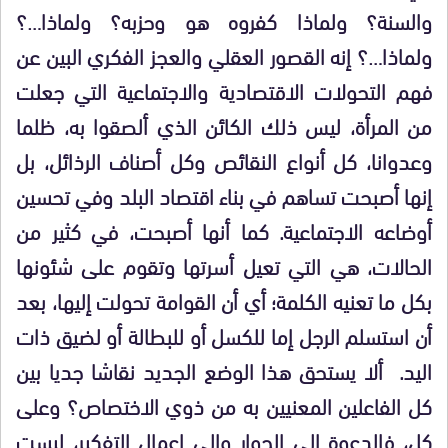
والسنة؟ ولماذا كفروه هو وحزبه؟ ولماذا…؟
ولماذا…؟ إنه القصور العقلي والعجز الفكري البين عن
فهم التحولات الاقتصادية والاجتماعية التي جعلت
من المرأة، ليس ذلك الكائن الذي ألصقوا به، ظلما
وعدوانا، كل أنواع النقائص وكل أصناف الرذائل، بل
إنها أصبحت تساهم في بناء اقتصاد البلد وفي تحسين
أوضاعه الاجتماعية. كما أنها أصبحت، في كثير من
الحالات، هي التي تعيل أسرتها وتقوم على شئونها
بكل ما تعنيه الكلمة؛ أي أن القوامة تحولت إليها، بعد
أن استسلم الرجل إما للكسل أو للبطالة أو لضيق ذات
اليد. ألا يستحق هذا الوضع الجديد نقاشا جديا بين
كل الفاعلين المعنيين به من ذوي الاختصاص؟ وعلى
كل، فالدعوة إلى الحوار وإلى إعمال التفكير، ليست