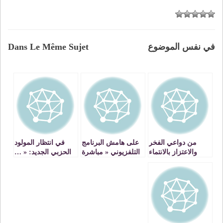
في نفس الموضوع
Dans Le Même Sujet
من دواعي الفخر
على هامش البرنامج
في انتظار المولود
والاعتزاز بالانتماء
التلفزيوني « مباشرة
الحزبي الجديد: « …
للاتحاد الاشتراكي
معكم »(الدخول
من الخيمة خارج
السياسي): ردود
مايل »
أفعال تعكس وعيا
شقيا وخطابا سياسيا
بئيسا