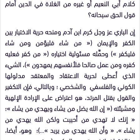
كلام أبي النعيم أو غيره من الغلاة في الدين أمام
قول الحق سبحانه؟
إن الباري عز وجل كرم ابن آدم ومنحه حرية الاختيار بين
الكفر والإيمان (« من شاء فليؤمن ومن شاء
فليكفر ») وحمَّله مسئولية اختياره (« من كفر فعليه
كفره ومن عمل صالحا فلأنفسهم يمهدون »)، الشيء
الذي أعطى لحرية الاعتقاد والمعتقد مدلولها
الكوني والفلسفي والشخصي ؛ وبالتالي، فإن التكفير
والقول بقتل المرتد، هو اعتراض على الإرادة الإلهية
ومشيئته (« إن الله يضل من يشاء ويهدي من يشاء »؛
« إنك لا تهدي من أحببت ولكن الله يهدي من
يشاء »، « وأن الله يهدي من يريد »…)؛ وهو، أيضا،