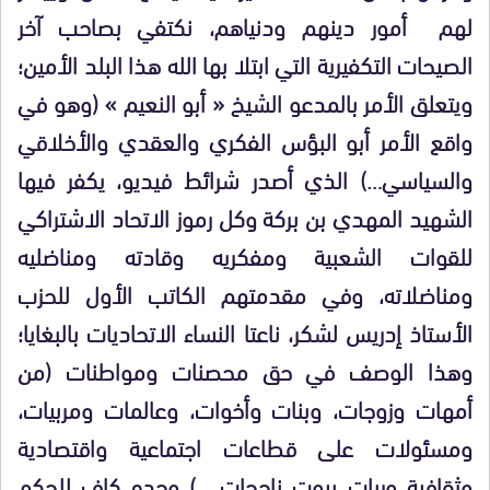
لهم أمور دينهم ودنياهم، نكتفي بصاحب آخر
الصيحات التكفيرية التي ابتلا بها الله هذا البلد الأمين؛
ويتعلق الأمر بالمدعو الشيخ « أبو النعيم » (وهو في
واقع الأمر أبو البؤس الفكري والعقدي والأخلاقي
والسياسي…) الذي أصدر شرائط فيديو، يكفر فيها
الشهيد المهدي بن بركة وكل رموز الاتحاد الاشتراكي
للقوات الشعبية ومفكريه وقادته ومناضليه
ومناضلاته، وفي مقدمتهم الكاتب الأول للحزب
الأستاذ إدريس لشكر، ناعتا النساء الاتحاديات بالبغايا؛
وهذا الوصف في حق محصنات ومواطنات (من
أمهات وزوجات، وبنات وأخوات، وعالمات ومربيات،
ومسئولات على قطاعات اجتماعية واقتصادية
وثقافية وربات بيوت ناجحات… ) وحده كاف للحكم