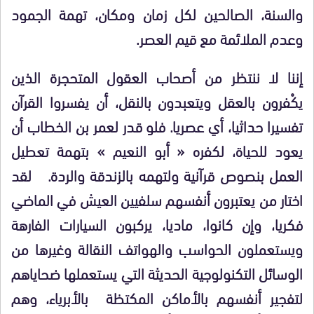
والسنة، الصالحين لكل زمان ومكان، تهمة الجمود
وعدم الملائمة مع قيم العصر.
إننا لا ننتظر من أصحاب العقول المتحجرة الذين
يكْفرون بالعقل ويتعبدون بالنقل، أن يفسروا القرآن
تفسيرا حداثيا، أي عصريا. فلو قدر لعمر بن الخطاب أن
يعود للحياة، لكفره « أبو النعيم » بتهمة تعطيل
العمل بنصوص قرآنية ولتهمه بالزندقة والردة. لقد
اختار من يعتبرون أنفسهم سلفيين العيش في الماضي
فكريا، وإن كانوا، ماديا، يركبون السيارات الفارهة
ويستعملون الحواسب والهواتف النقالة وغيرها من
الوسائل التكنولوجية الحديثة التي يستعملها ضحاياهم
لتفجير أنفسهم بالأماكن المكتظة بالأبرياء، وهم